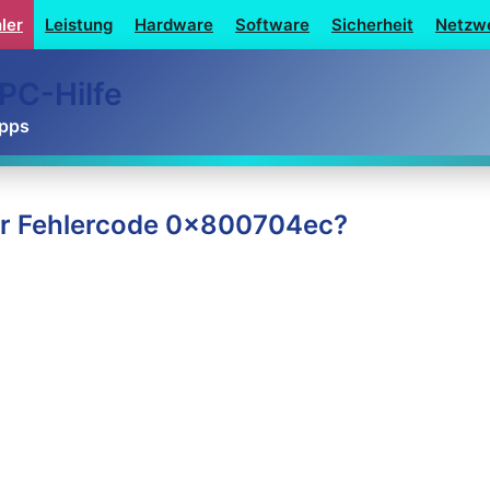
ler
Leistung
Hardware
Software
Sicherheit
Netzw
PC-Hilfe
ipps
er Fehlercode 0x800704ec?