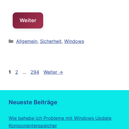
Weiter
Kategorien
Allgemein
,
Sicherheit
,
Windows
Seite
Seite
Seite
1
2
…
294
Weiter
→
Neueste Beiträge
Wie behebe ich Probleme mit Windows Update
Komponentenspeicher