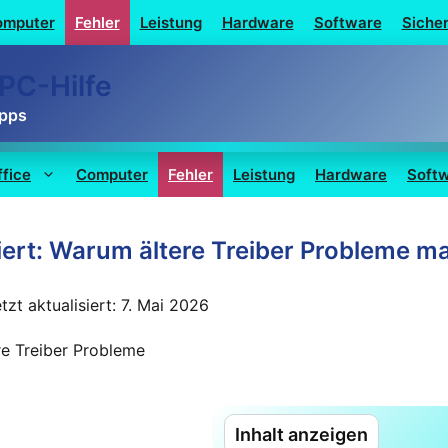
omputer
Fehler
Leistung
Hardware
Software
Sicher
PC-Hilfe
ipps
ffice
Computer
Fehler
Leistung
Hardware
Soft
iert: Warum ältere Treiber Probleme 
etzt aktualisiert: 7. Mai 2026
Inhalt anzeigen