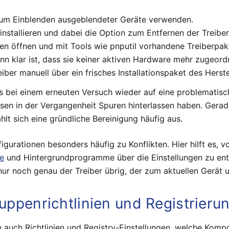
um Einblenden ausgeblendeter Geräte verwenden.
stallieren und dabei die Option zum Entfernen der Treiber
n öffnen und mit Tools wie pnputil vorhandene Treiberpake
nn klar ist, dass sie keiner aktiven Hardware mehr zugeordn
er manuell über ein frisches Installationspaket des Herstel
 bei einem erneuten Versuch wieder auf eine problematisch
sen in der Vergangenheit Spuren hinterlassen haben. Gera
t sich eine gründliche Bereinigung häufig aus.
igurationen besonders häufig zu Konflikten. Hier hilft es, v
e
und Hintergrundprogramme über die Einstellungen zu ent
r nur noch genau der Treiber übrig, der zum aktuellen Gerät 
ruppenrichtlinien und Registrier
n auch Richtlinien und Registry-Einstellungen, welche Kom