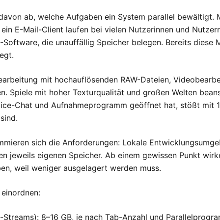
davon ab, welche Aufgaben ein System parallel bewältigt. 
in E-Mail-Client laufen bei vielen Nutzerinnen und Nutzer
Software, die unauffällig Speicher belegen. Bereits diese
egt.
ldbearbeitung mit hochauflösenden RAW-Dateien, Videobearb
en. Spiele mit hoher Texturqualität und großen Welten bea
ice-Chat und Aufnahmeprogramm geöffnet hat, stößt mit 1
sind.
mmieren sich die Anforderungen: Lokale Entwicklungsumgeb
 jeweils eigenen Speicher. Ab einem gewissen Punkt wirke
uben, weil weniger ausgelagert werden muss.
 einordnen:
eo-Streams): 8–16 GB, je nach Tab-Anzahl und Parallelprogr