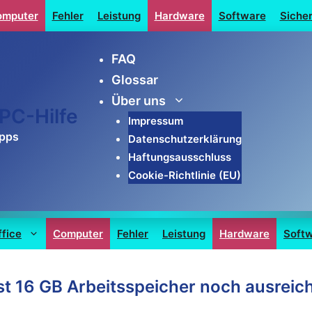
omputer
Fehler
Leistung
Hardware
Software
Sicher
FAQ
Glossar
Über uns
PC-Hilfe
Impressum
ipps
Datenschutzerklärung
Haftungsausschluss
Cookie-Richtlinie (EU)
ffice
Computer
Fehler
Leistung
Hardware
Soft
st 16 GB Arbeitsspeicher noch ausreic