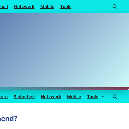
heit
Netzwerk
Mobile
Tools
ware
Sicherheit
Netzwerk
Mobile
Tools
hend?