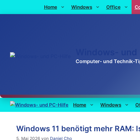
Home
Windows
Office
C
Windows- und 
Computer- und Technik-T
Home
Windows
O
Windows 11 benötigt mehr RAM: I
5. Mai 2026
von
Daniel Cho