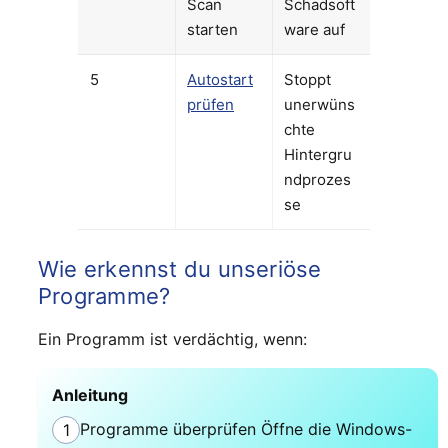
Scan
Schadsoft
starten
ware auf
5
Autostart
Stoppt
prüfen
unerwüns
chte
Hintergru
ndprozes
se
Wie erkennst du unseriöse
Programme?
Ein Programm ist verdächtig, wenn:
Anleitung
Programme überprüfen Öffne die Windows-
1