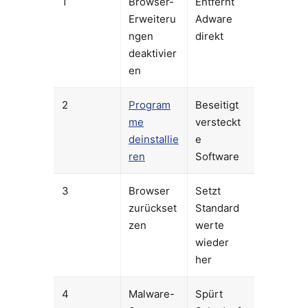
1
Browser-
Entfernt
Erweiteru
Adware
ngen
direkt
deaktivier
en
2
Program
Beseitigt
me
versteckt
deinstallie
e
ren
Software
3
Browser
Setzt
zurückset
Standard
zen
werte
wieder
her
4
Malware-
Spürt