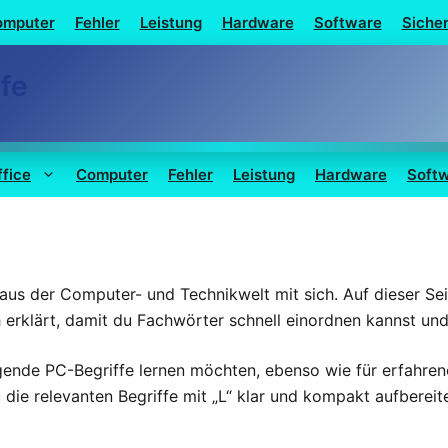
omputer
Fehler
Leistung
Hardware
Software
Sicher
fe
ffice
Computer
Fehler
Leistung
Hardware
Soft
 aus der Computer- und Technikwelt mit sich. Auf dieser Se
ch erklärt, damit du Fachwörter schnell einordnen kannst un
legende PC-Begriffe lernen möchten, ebenso wie für erfahre
u die relevanten Begriffe mit „L“ klar und kompakt aufbereite