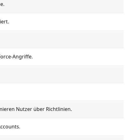
e.
ert.
rce-Angriffe.
eren Nutzer über Richtlinien.
Accounts.