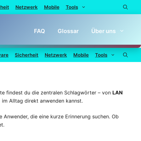
heit
Netzwerk
Mobile
Tools
FAQ
Glossar
Über uns
ware
Sicherheit
Netzwerk
Mobile
Tools
ite findest du die zentralen Schlagwörter – von
LAN
d im Alltag direkt anwenden kannst.
ne Anwender, die eine kurze Erinnerung suchen. Ob
t.