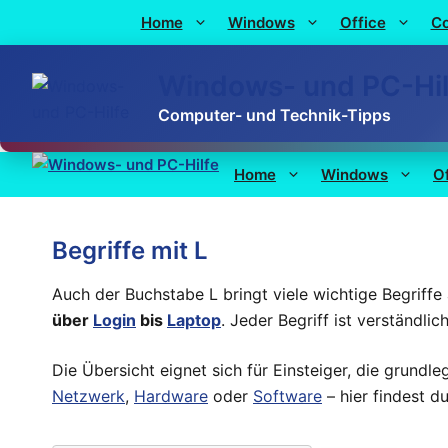
Home
Windows
Office
C
Windows- und PC-Hil
Computer- und Technik-Tipps
Home
Windows
O
Begriffe mit L
Auch der Buchstabe L bringt viele wichtige Begriffe
über
Login
bis
Laptop
. Jeder Begriff ist verständli
Die Übersicht eignet sich für Einsteiger, die grund
Netzwerk
,
Hardware
oder
Software
– hier findest d