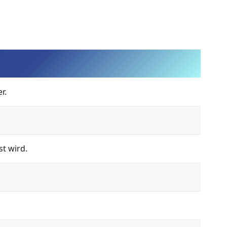
r.
t wird.