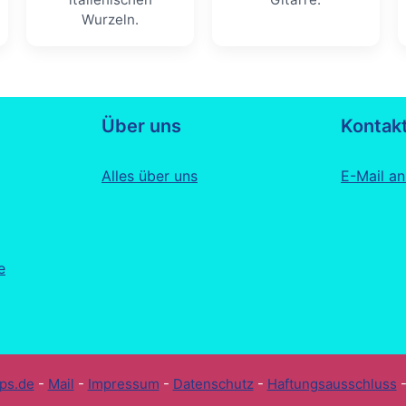
Wurzeln.
Über uns
Kontak
Alles über uns
E-Mail an
e
pps.de
-
Mail
-
Impressum
-
Datenschutz
-
Haftungsausschluss