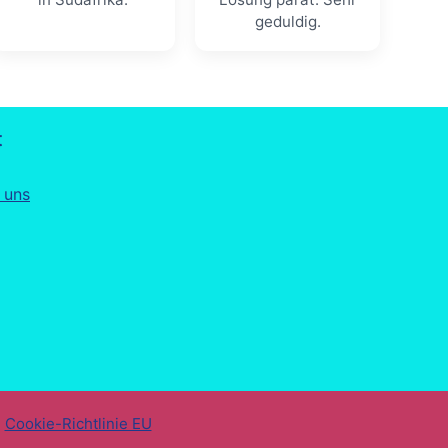
geduldig.
t
 uns
-
Cookie-Richtlinie EU